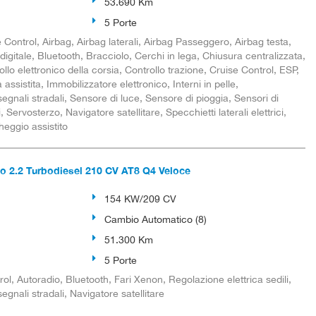
53.690 Km
5 Porte
Control, Airbag, Airbag laterali, Airbag Passeggero, Airbag testa,
digitale, Bluetooth, Bracciolo, Cerchi in lega, Chiusura centralizzata,
llo elettronico della corsia, Controllo trazione, Cruise Control, ESP,
ssistita, Immobilizzatore elettronico, Interni in pelle,
gnali stradali, Sensore di luce, Sensore di pioggia, Sensori di
 Servosterzo, Navigatore satellitare, Specchietti laterali elettrici,
eggio assistito
 2.2 Turbodiesel 210 CV AT8 Q4 Veloce
154 KW/209 CV
Cambio Automatico (8)
51.300 Km
5 Porte
ol, Autoradio, Bluetooth, Fari Xenon, Regolazione elettrica sedili,
gnali stradali, Navigatore satellitare