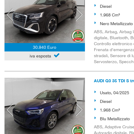
Diesel
1.968 Cm³
Nero Metallizzato
ABS, Airbag, Airbag l
digitale, Bluetooth, B
Controllo elettronico
30.940 Euro
Frenata d'emergenza 
stradali, Sensore di 
iva esposta
Servosterzo, Specchiett
AUDI Q3 35 TDI S tr
Usato, 04/2025
Diesel
1.968 Cm³
Blu Metallizzato
ABS, Adaptive Cruise 
Autoradio digitale, B