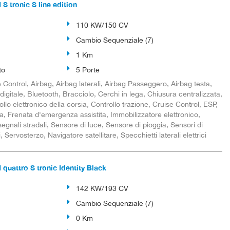
S tronic S line edition
110 KW/150 CV
Cambio Sequenziale (7)
1 Km
to
5 Porte
Control, Airbag, Airbag laterali, Airbag Passeggero, Airbag testa,
digitale, Bluetooth, Bracciolo, Cerchi in lega, Chiusura centralizzata,
llo elettronico della corsia, Controllo trazione, Cruise Control, ESP,
, Frenata d'emergenza assistita, Immobilizzatore elettronico,
gnali stradali, Sensore di luce, Sensore di pioggia, Sensori di
 Servosterzo, Navigatore satellitare, Specchietti laterali elettrici
quattro S tronic Identity Black
142 KW/193 CV
Cambio Sequenziale (7)
0 Km