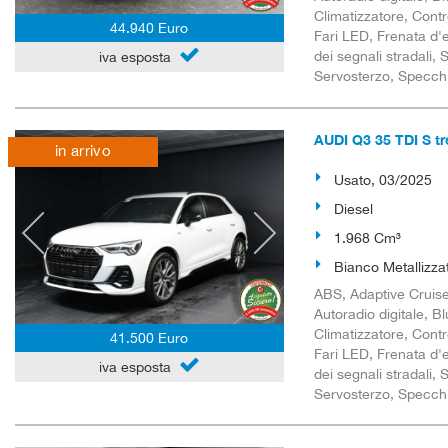
Climatizzatore, Contro
44.940 Euro
Fari LED, Frenata d'
dei segnali stradali,
iva esposta
Servosterzo, Specchiett
AUDI Q3 35 TDI S tr
in arrivo
Usato, 03/2025
Diesel
1.968 Cm³
Bianco Metallizza
ABS, Adaptive Cruise 
Autoradio digitale, B
Climatizzatore, Contro
41.500 Euro
Fari LED, Frenata d'
iva esposta
dei segnali stradali,
Servosterzo, Specchiett