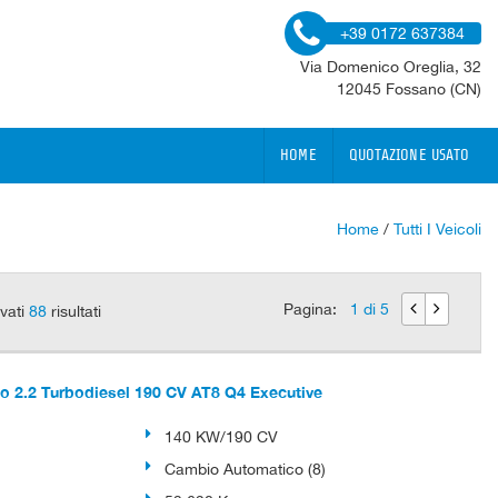
+39 0172 637384
Via Domenico Oreglia, 32
12045 Fossano (CN)
HOME
QUOTAZIONE USATO
Home
/
Tutti I Veicoli
Pagina:
1 di 5
vati
88
risultati
 2.2 Turbodiesel 190 CV AT8 Q4 Executive
140 KW/190 CV
Cambio Automatico (8)