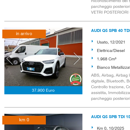
Riconoscimento dei se
parcheggio posterior
VETRI POSTERIORI
AUDI Q5 SPB 40 TDI 
in arrivo
Usato, 12/2021
Elettrica/Diesel
1.968 Cm³
Bianco Metallizza
ABS, Airbag, Airbag l
digitale, Bluetooth, B
Controllo trazione, 
37.900 Euro
assistita, Immobilizz
parcheggio posteriori,
AUDI Q5 SPB TDI 150
km 0
in arrivo
Km 0, 10/2025