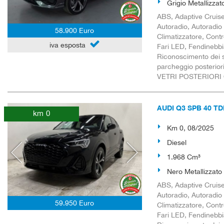
Grigio Metallizzat
ABS, Adaptive Cruise 
Autoradio, Autoradio 
58.900 Euro
Climatizzatore, Contro
iva esposta
Fari LED, Fendinebbia
Riconoscimento dei se
parcheggio posterior
VETRI POSTERIORI
AUDI Q3 SPB 40 TDI 
km 0
Km 0, 08/2025
Diesel
1.968 Cm³
Nero Metallizzato
ABS, Adaptive Cruise 
Autoradio, Autoradio 
59.950 Euro
Climatizzatore, Contro
Fari LED, Fendinebbia