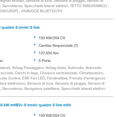
gnali stradali, Sensore di luce, Sensore di pioggia, Sensori di
i, Servosterzo, Specchietti laterali elettrici, TETTO PANORAMICO ,
 OSCURATI , VIVAVOCE BLUETOOTH
quattro S tronic S line
150 KW/204 CV
Cambio Sequenziale (7)
137.650 Km
to
5 Porte
aterali, Airbag Passeggero, Airbag testa, Autoradio, Autoradio
racciolo, Cerchi in lega, Chiusura centralizzata, Climatizzatore,
Cruise Control, ESP, Fari LED, Fendinebbia, Frenata d'emergenza
atore elettronico, Sensore di luce, Sensore di pioggia, Sensori di
 Servosterzo, Navigatore satellitare, Specchietti laterali elettrici
 kW mHEV+ S tronic quattro S line editi
150 KW/204 CV