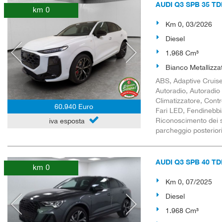
AUDI Q3 SPB 35 TDI 
km 0
Km 0, 03/2026
Diesel
1.968 Cm³
Bianco Metallizza
ABS, Adaptive Cruise 
Autoradio, Autoradio 
Climatizzatore, Contro
60.940 Euro
Fari LED, Fendinebbia
Riconoscimento dei se
iva esposta
parcheggio posteriori,
AUDI Q3 SPB 40 TDI 
km 0
Km 0, 07/2025
Diesel
1.968 Cm³