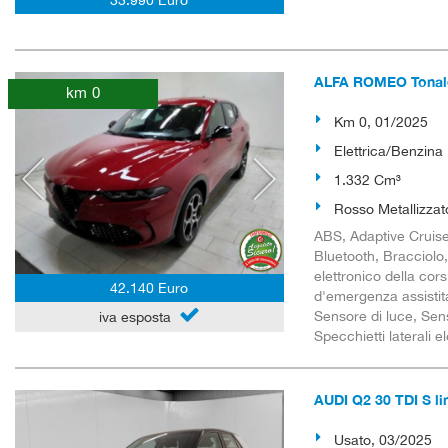
33.990 Euro
ALFA ROMEO Tonale
km 0
Km 0, 01/2025
Elettrica/Benzina
1.332 Cm³
Rosso Metallizzat
ABS, Adaptive Cruise 
Bluetooth, Bracciolo,
elettronico della cor
42.140 Euro
d'emergenza assistita
Sensore di luce, Sens
iva esposta
Specchietti laterali e
AUDI Q2 30 TDI S li
Usato, 03/2025