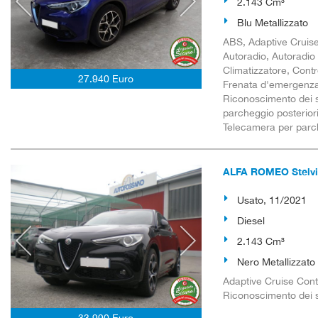
2.143 Cm³
Blu Metallizzato
ABS, Adaptive Cruise 
Autoradio, Autoradio 
Climatizzatore, Contro
27.940 Euro
Frenata d'emergenza a
Riconoscimento dei se
parcheggio posteriori,
Telecamera per parch
ALFA ROMEO Stelvio
Usato, 11/2021
Diesel
2.143 Cm³
Nero Metallizzato
Adaptive Cruise Contr
Riconoscimento dei se