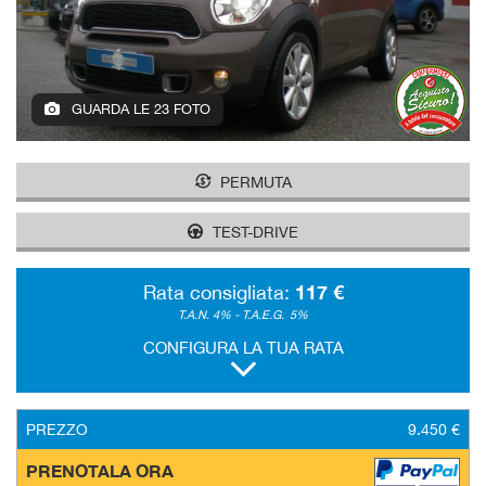
GUARDA LE 23 FOTO
PERMUTA
TEST-DRIVE
117 €
Rata consigliata:
T.A.N. 4% - T.A.E.G.
5%
CONFIGURA LA TUA RATA
PREZZO
9.450 €
PRENOTALA ORA