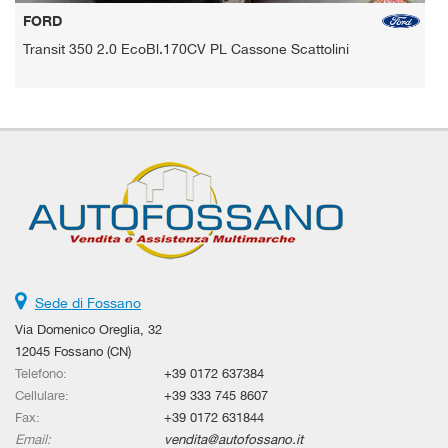
FIAT
Fiorino 1.3 MJT 95CV Cargo SX
Sede di Fossano
Via Domenico Oreglia, 32
12045 Fossano (CN)
Telefono:
+39 0172 637384
Cellulare:
+39 333 745 8607
Fax:
+39 0172 631844
Email:
vendita@autofossano.it