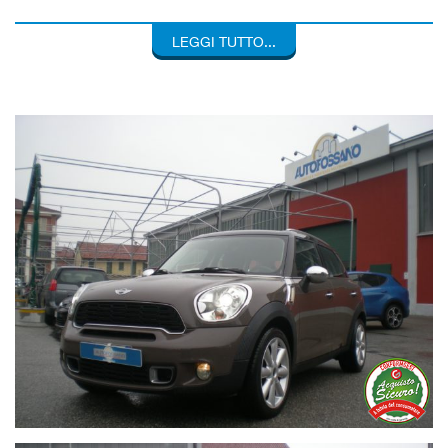
CAMBIO AUTOMATICO
VETRI ELETTRICI
LEGGI TUTTO...
CLIMATIZZATORE
RADIO
VETRI ELETTRICI
CERCHI IN LEGA
ED IN PIU' CON L'OFFERTA FURTO-INCENDIO HAI IL VALORE
A NUOVO DEL VEICOLO SENZA FRANCHIGIE , PER TUTTA LA
DURATA DELLA POLIZZA ! TUTTI I VEICOLI VENGONO
CONSEGNATI CON UNA GARANZIA DI CONFORMITA' PER 12
MESI , COME PRESCRITTO PER LEGGE . A SCELTA DEL
CLIENTE , E' POSSIBILE ATTIVARE , CON UN PICCOLO
SUPPLEMENTO , UNA COPERTURA ASSICURATIVA SUI
PRINCIPALI COMPONENTI MECCANICI ED ELETTRONICI ,
VALIDA SU TUTTO IL TERRITORIO DELL' UNIONE EUROPEA !
AL PREZZO FINALE VA SOLO AGGIUNTO IL COSTO VOLTURA
! SE ABITATE LONTANO POTETE ANTICIPARCI I DOCUMENTI
NECESSARI PER E.MAIL OPPURE WHATSAPP , E FIRMARE
CON COMODO GLI ORIGINALI AL RITIRO DEL VEICOLO ! PER