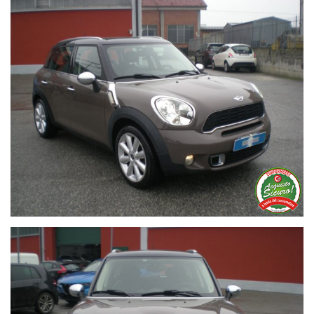
QUALSIASI CHIARIMENTO NON ESITATE A CONTATTARCI AL
0172 637384 ORE UFFICIO , VI ASPETTIAMO ! VISITATE IL
NOSTRO SITO WWW.AUTOFOSSANO.IT
La dotazione tecnica e gli optional potrebbero in alcuni casi
differire dall'effettivo equipaggiamento del veicolo , per cui vi
invitiamo sempre a verificarne la correttezza .
AUTOFOSSANO declina ogni responsabilità per eventuali
involontarie incongruenze, che non rappresentano un
impegno contrattuale .