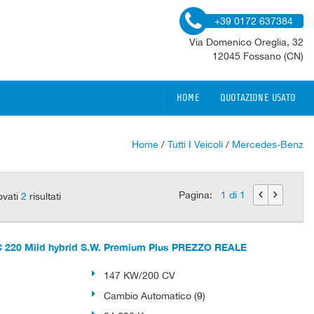
+39 0172 637384
Via Domenico Oreglia, 32
12045 Fossano (CN)
HOME
QUOTAZIONE USATO
Home
/
Tutti I Veicoli
/
Mercedes-Benz
Pagina:
1 di 1
ovati
2
risultati
20 Mild hybrid S.W. Premium Plus PREZZO REALE
147 KW/200 CV
Cambio Automatico (9)