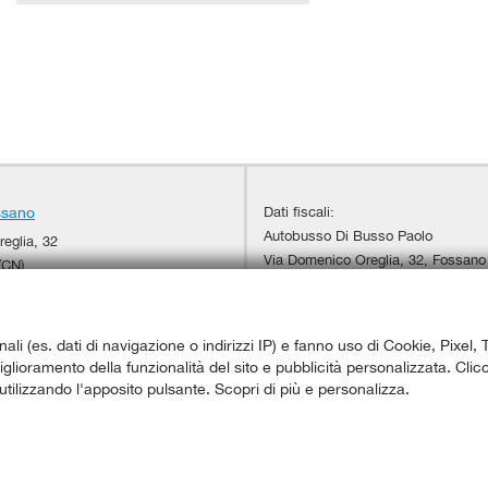
Dati fiscali:
ssano
Autobusso Di Busso Paolo
eglia, 32
Via Domenico Oreglia, 32, Fossano
(CN)
C.F/P.IVA:
02818400042
+39 0172 637384
Registro delle imprese:
CN
+39 333 745 8607
+39 0172 631844
nali (es. dati di navigazione o indirizzi IP) e fanno uso di Cookie, Pixel, 
vendita@autofossano.it
miglioramento della funzionalità del sito e pubblicità personalizzata. Clic
adali
utilizzando l'apposito pulsante. Scopri di più e personalizza.
ggi l'informativa sulla privacy
-
Cookie Policy