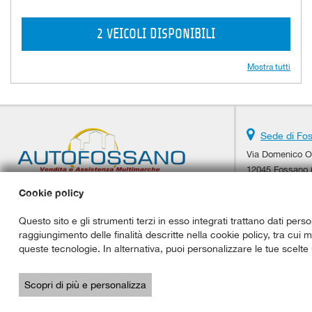
2 VEICOLI DISPONIBILI
Mostra tutti
Sede di Fo
Via Domenico Or
12045 Fossano 
Telefono:
Cookie policy
Cellulare:
Fax:
Questo sito e gli strumenti terzi in esso integrati trattano dati perso
Email:
raggiungimento delle finalità descritte nella cookie policy, tra cui 
Indicazioni str
queste tecnologie. In alternativa, puoi personalizzare le tue scelte 
Copyright © 2026 GestionaleAuto.com S.r.l., Tutti i diritti riservati -
Scopri di più e personalizza
Le