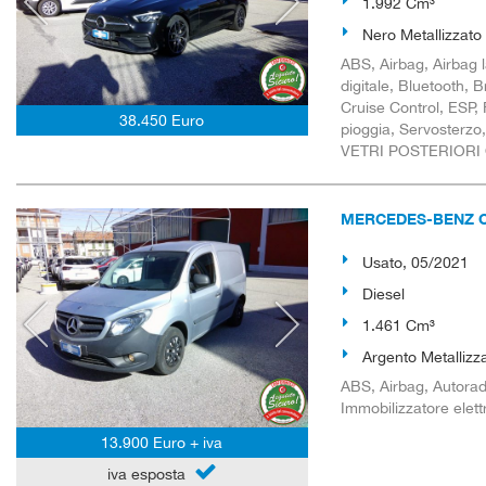
1.992 Cm³
Nero Metallizzato
ABS, Airbag, Airbag l
digitale, Bluetooth, B
Cruise Control, ESP, 
38.450 Euro
pioggia, Servosterzo, 
VETRI POSTERIORI
MERCEDES-BENZ Cit
Usato, 05/2021
Diesel
1.461 Cm³
Argento Metallizz
ABS, Airbag, Autoradi
Immobilizzatore elet
13.900 Euro + iva
iva esposta