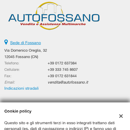
Sede di Fossano
Via Domenico Oreglia, 32
12045 Fossano (CN)
Telefono:
+39 0172 637384
Cellulare:
+39 333 745 8607
Fax:
+39 0172 631844
Email:
vendita@autofossano.it
Indicazioni stradali
Dati fiscali:
Cookie policy
Autobusso Di Busso Paolo
Via Domenico Oreglia, 32, Fossano (CN)
Questo sito e gli strumenti terzi in esso integrati trattano dati
C.F/P.IVA:
02818400042
personali (es. dati di navigazione o indirizzi IP) e fanno uso di