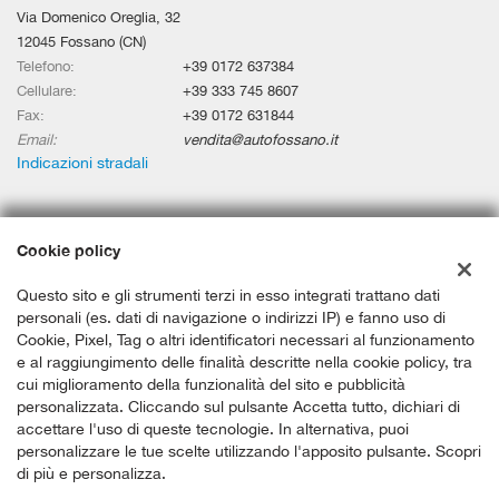
Via Domenico Oreglia, 32
12045 Fossano (CN)
Telefono:
+39 0172 637384
Cellulare:
+39 333 745 8607
Fax:
+39 0172 631844
Email:
vendita@autofossano.it
Indicazioni stradali
Dati fiscali:
Cookie policy
Autobusso Di Busso Paolo
Via Domenico Oreglia, 32, Fossano (CN)
Questo sito e gli strumenti terzi in esso integrati trattano dati
C.F/P.IVA:
02818400042
personali (es. dati di navigazione o indirizzi IP) e fanno uso di
Registro delle imprese:
Cookie, Pixel, Tag o altri identificatori necessari al funzionamento
CN
e al raggiungimento delle finalità descritte nella cookie policy, tra
cui miglioramento della funzionalità del sito e pubblicità
personalizzata. Cliccando sul pulsante Accetta tutto, dichiari di
accettare l'uso di queste tecnologie. In alternativa, puoi
personalizzare le tue scelte utilizzando l'apposito pulsante. Scopri
di più e personalizza.